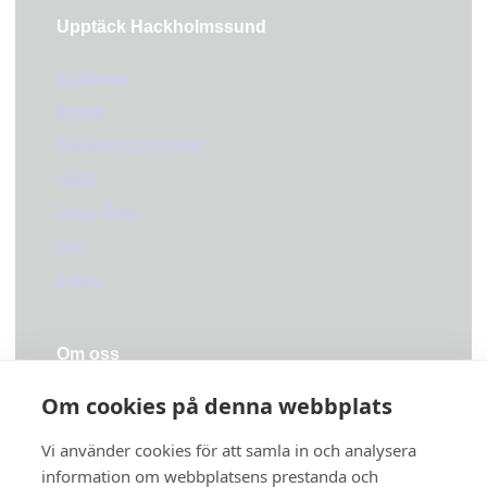
Upptäck Hackholmssund
Konferens
Bröllop
Privata arrangemang
Hotell
Spa & Relax
Golf
Galleri
Om oss
Om cookies på denna webbplats
Vår filosofi
Hållbarhet
Vi använder cookies för att samla in och analysera
Säkra möten
information om webbplatsens prestanda och