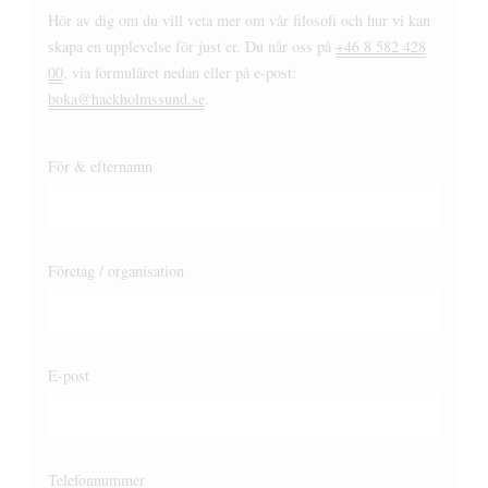
Hör av dig om du vill veta mer om vår filosofi och hur vi kan
skapa en upplevelse för just er. Du når oss på
+46 8 582 428
00
, via formuläret nedan eller på e-post:
boka@hackholmssund.se
.
För & efternamn
Företag / organisation
E-post
Telefonnummer