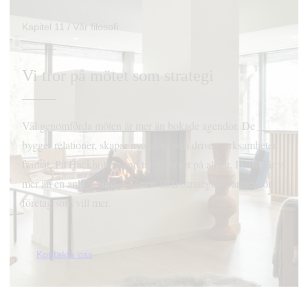
Kapitel 11 / Vår filosofi
Vi tror på mötet som strategi
Väl genomförda möten är mer än bokade agendor. De
bygger relationer, skapar nya idéer och driver verksamheter
framåt. På Hackholmssund tar vi mötet på allvar. Därför är vi
mer än en anläggning. Vi är en affärsstrategisk partner för
företag som vill mer.
Kontakta oss