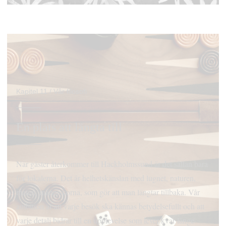
Kapitel 11 / Vår filosofi
En plats att längta till
När gäster återkommer till Hackholmssund är det sällan bara
för lokalerna. Det är helhetskänslan med lugnet, naturen,
maten, människorna, som gör att man längtar tillbaka. Vår
ambition är att varje besök ska kännas betydelsefullt och att
varje detalj bidrar till en upplevelse som lever kvar länge