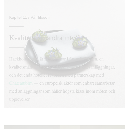
Kapitel 11 / Vår filosofi
Kvalitet som andra intygar
Hackholmssund är medlemmar i Svenska Möten, en
kvalitetsmärkning för Sveriges främsta mötesanläggningar,
och det enda hotellet i Norden med partnerskap med
Chateauform
— en europeisk aktör som enbart samarbetar
med anläggningar som håller högsta klass inom möten och
upplevelser.