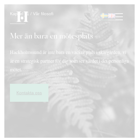
Hoppa
Kapitel 11 / Vår filosofi
till
innehåll
Mer än bara en mötesplats
Hackholmssund är inte bara en vacker plats i skärgården, vi
är en strategisk partner för dig som ser värdet i det personliga
mötet.
Kontakta oss